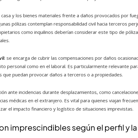
la casa y los bienes materiales frente a daños provocados por fu
gunas pólizas contemplan responsabilidad civil hacia terceros per
opietarios como inquilinos deberían considerar este tipo de póliz
ales.
il
: se encarga de cubrir las compensaciones por daños ocasiona
ito personal como en el laboral. Es particularmente relevante pa
s que puedan provocar daños a terceros o a propiedades.
cción ante incidencias durante desplazamientos, como cancelacion
ias médicas en el extranjero. Es vital para quienes viajan frecu
ar el impacto financiero y logístico de situaciones imprevistas.
n imprescindibles según el perfil y la