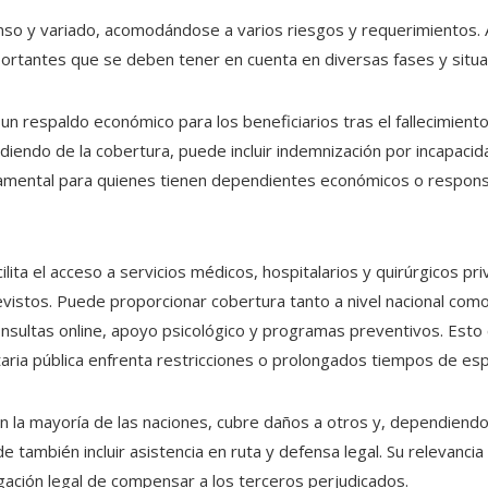
nso y variado, acomodándose a varios riesgos y requerimientos. A
rtantes que se deben tener en cuenta en diversas fases y situac
 un respaldo económico para los beneficiarios tras el fallecimient
endiendo de la cobertura, puede incluir indemnización por incapa
ndamental para quienes tienen dependientes económicos o respons
acilita el acceso a servicios médicos, hospitalarios y quirúrgicos pr
istos. Puede proporcionar cobertura tanto a nivel nacional como 
onsultas online, apoyo psicológico y programas preventivos. Esto
taria pública enfrenta restricciones o prolongados tiempos de es
en la mayoría de las naciones, cubre daños a otros y, dependiendo
 también incluir asistencia en ruta y defensa legal. Su relevancia 
ligación legal de compensar a los terceros perjudicados.