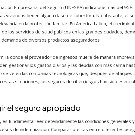
ciación Empresarial del Seguro (UNESPA) indica que más del 95% 
as viviendas tienen alguna clase de cobertura. No obstante, el s
levancia en la protección familiar. En América Latina, el crecimie
n de los servicios de salud públicos en las grandes ciudades, de
la demanda de diversos productos aseguradores.
amilia donde el proveedor de ingresos muere de manera imprevista
eden gestionar los gastos diarios y las deudas con más calma hast
vo se ve en las compañías tecnológicas que, después de ataques d
 estas situaciones, los seguros de ciberriesgos han sido esencial
ir el seguro apropiado
 es fundamental leer detenidamente las condiciones generales y pa
rocesos de indemnización. Comparar ofertas entre diferentes ase