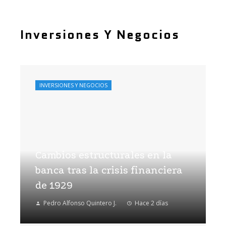
Inversiones Y Negocios
INVERSIONES Y NEGOCIOS
Cambios estructurales en la
banca tras la crisis financiera
de 1929
Pedro Alfonso Quintero J.
Hace 2 días