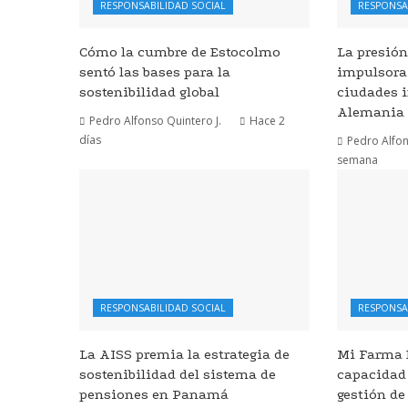
RESPONSABILIDAD SOCIAL
RESPONSA
Cómo la cumbre de Estocolmo
La presió
sentó las bases para la
impulsora 
sostenibilidad global
ciudades i
Alemania
Pedro Alfonso Quintero J.
Hace 2
días
Pedro Alfon
semana
RESPONSABILIDAD SOCIAL
RESPONSA
La AISS premia la estrategia de
Mi Farma D
sostenibilidad del sistema de
capacidad 
pensiones en Panamá
gestión d