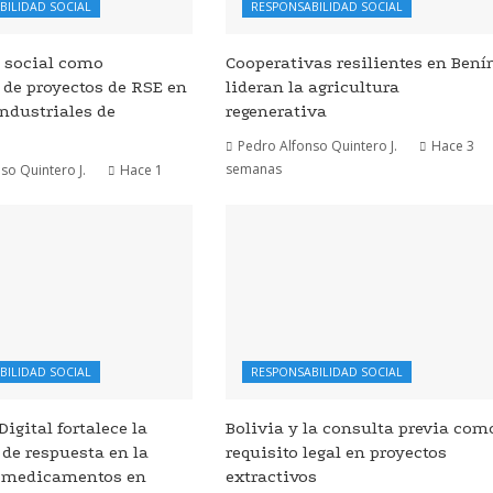
BILIDAD SOCIAL
RESPONSABILIDAD SOCIAL
n social como
Cooperativas resilientes en Bení
de proyectos de RSE en
lideran la agricultura
ndustriales de
regenerativa
Pedro Alfonso Quintero J.
Hace 3
semanas
so Quintero J.
Hace 1
BILIDAD SOCIAL
RESPONSABILIDAD SOCIAL
igital fortalece la
Bolivia y la consulta previa com
de respuesta en la
requisito legal en proyectos
e medicamentos en
extractivos