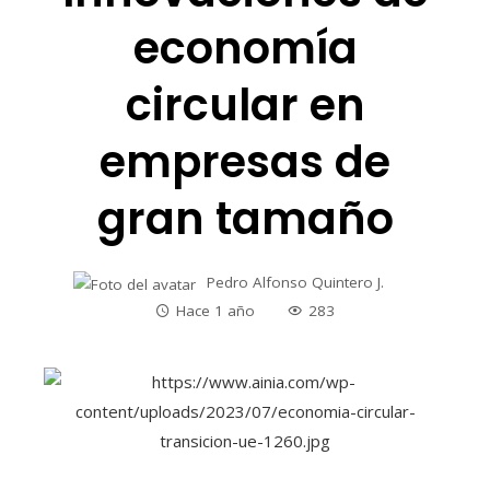
economía
circular en
empresas de
gran tamaño
Pedro Alfonso Quintero J.
Hace 1 año
283