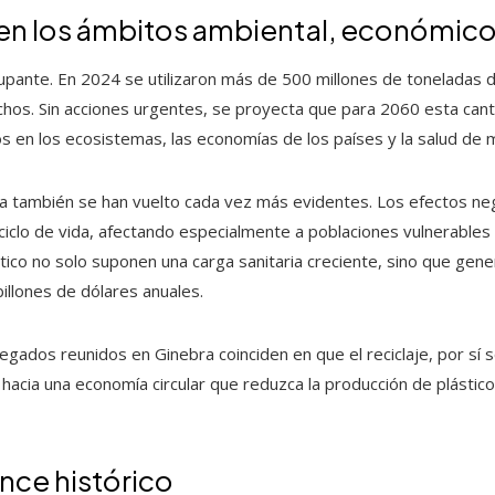
 en los ámbitos ambiental, económico
cupante. En 2024 se utilizaron más de 500 millones de toneladas d
os. Sin acciones urgentes, se proyecta que para 2060 esta canti
s en los ecosistemas, las economías de los países y la salud de m
a también se han vuelto cada vez más evidentes. Los efectos neg
 ciclo de vida, afectando especialmente a poblaciones vulnerables
tico no solo suponen una carga sanitaria creciente, sino que ge
illones de dólares anuales.
gados reunidos en Ginebra coinciden en que el reciclaje, por sí s
hacia una economía circular que reduzca la producción de plásti
nce histórico