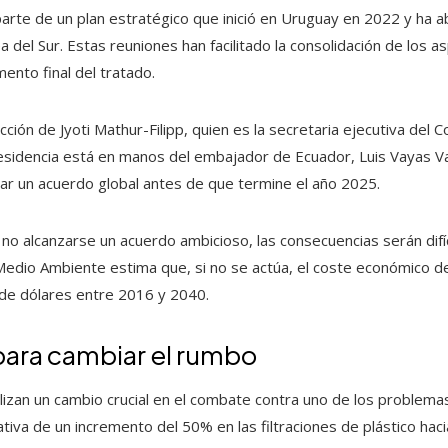
parte de un plan estratégico que inició en Uruguay en 2022 y ha
a del Sur. Estas reuniones han facilitado la consolidación de los a
mento final del tratado.
ección de Jyoti Mathur-Filipp, quien es la secretaria ejecutiva de
esidencia está en manos del embajador de Ecuador, Luis Vayas Va
grar un acuerdo global antes de que termine el año 2025.
no alcanzarse un acuerdo ambicioso, las consecuencias serán difíc
Medio Ambiente estima que, si no se actúa, el coste económico de
s de dólares entre 2016 y 2040.
ara cambiar el rumbo
lizan un cambio crucial en el combate contra uno de los problem
ativa de un incremento del 50% en las filtraciones de plástico hac