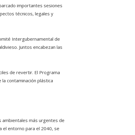
 abarcado importantes sesiones
spectos técnicos, legales y
l Comité Intergubernamental de
ldivieso. Juntos encabezan las
iles de revertir. El Programa
 la contaminación plástica
as ambientales más urgentes de
ia el entorno para el 2040, se