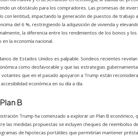
 siendo un obstáculo para los compradores. Las promesas de invers
 con lentitud, impactando la generación de puestos de trabajo an
ncima del 6 %, restringiendo la adquisición de vivienda y elevand
nalmente, la diferencia entre los rendimientos de los bonos y los
 en la economía nacional.
dadanos de Estados Unidos es palpable. Sondeos recientes revela
económica como desfavorable y que las estrategias gubernamental
so votantes que en el pasado apoyaron a Trump están reconsidera
accesibilidad económica en su día a día.
 Plan B
inistración Trump ha comenzado a explorar un Plan B económico, 
tre las medidas propuestas se incluyen cheques de reembolso 
rogramas de hipotecas portátiles que permitirían mantener prést