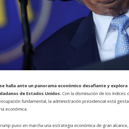
se halla ante un panorama económico desafiante y explora 
udadanos de Estados Unidos.
Con la disminución de los índices 
eocupación fundamental, la administración presidencial está gest
ia económica.
rump puso en marcha una estrategia económica de gran alcance, c