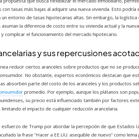
a propuesta que busca flexibilizar el mercado inmobiliario, permit
on tasas más bajas al adquirir una nueva vivienda. Esto podría es
 un entorno de tasas hipotecarias altas. Sin embargo, la logísti
 asuman la diferencia de costo entre su vivienda actual y la nueva, 
y complicar el funcionamiento del mercado hipotecario.
ancelarias y sus repercusiones acota
planea reducir ciertos aranceles sobre productos que no se produc
l consumidor. No obstante, expertos económicos destacan que est
as absorben parte del costo de los aranceles y los productos se
consumidor
promedio. Por ejemplo, aunque los plátanos son popul
ounidenses, su precio está influenciado también por factores ext
, limitando el impacto de cualquier reducción arancelaria.
l esfuerzo de Trump por abordar la percepción de que Estados 
 acuñado la frase “Hacer a EE.UU. asequible de nuevo” como lema 