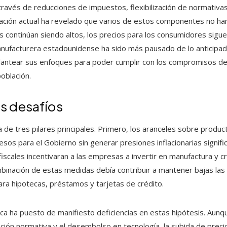
avés de reducciones de impuestos, flexibilización de normativas
tuación actual ha revelado que varios de estos componentes no ha
os continúan siendo altos, los precios para los consumidores sigu
 manufacturera estadounidense ha sido más pausado de lo anticipa
eplantear sus enfoques para poder cumplir con los compromisos de 
población.
sus desafíos
 de tres pilares principales. Primero, los aranceles sobre prod
sos para el Gobierno sin generar presiones inflacionarias signif
 fiscales incentivaran a las empresas a invertir en manufactura y
binación de estas medidas debía contribuir a mantener bajas las
ra hipotecas, préstamos y tarjetas de crédito.
ica ha puesto de manifiesto deficiencias en estas hipótesis. Aun
zación normativa y el desembolso en tecnología, la subida de pre