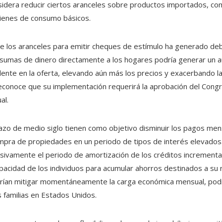
idera reducir ciertos aranceles sobre productos importados, com
 bienes de consumo básicos.
s de los aranceles para emitir cheques de estímulo ha generado d
 sumas de dinero directamente a los hogares podría generar un
ente en la oferta, elevando aún más los precios y exacerbando la 
econoce que su implementación requerirá la aprobación del Congre
al.
lazo de medio siglo tienen como objetivo disminuir los pagos me
compra de propiedades en un periodo de tipos de interés elevados
ivamente el periodo de amortización de los créditos incrementar
acidad de los individuos para acumular ahorros destinados a su re
podrían mitigar momentáneamente la carga económica mensual, pod
as familias en Estados Unidos.