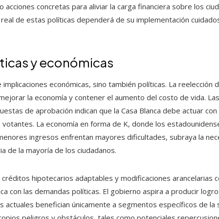
acciones concretas para aliviar la carga financiera sobre los ciu
ia real de estas políticas dependerá de su implementación cuidado
íticas y económicas
 implicaciones económicas, sino también políticas. La reelección 
ejorar la economía y contener el aumento del costo de vida. Las
ncuestas de aprobación indican que la Casa Blanca debe actuar con
los votantes. La economía en forma de K, donde los estadouniden
 menores ingresos enfrentan mayores dificultades, subraya la n
ria de la mayoría de los ciudadanos.
, créditos hipotecarios adaptables y modificaciones arancelarias 
ca con las demandas políticas. El gobierno aspira a producir logr
s actuales benefician únicamente a segmentos específicos de la 
ropios peligros y obstáculos, tales como potenciales repercusione