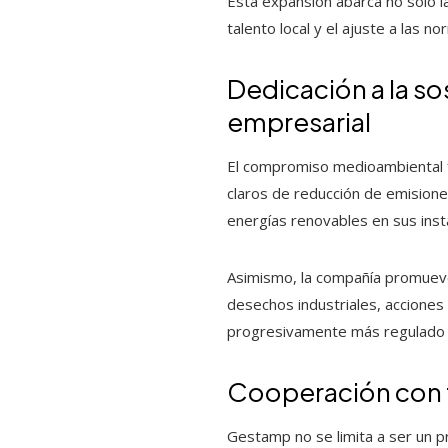
Esta expansión abarca no solo l
talento local y el ajuste a las n
Dedicación a la sos
empresarial
El compromiso medioambiental f
claros de reducción de emisione
energías renovables en sus insta
Asimismo, la compañía promueve a
desechos industriales, accione
progresivamente más regulado y
Cooperación con f
Gestamp no se limita a ser un 