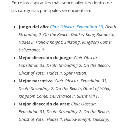
Entre los aspirantes más sobresalientes dentro de
las categorías principales se encuentran:
Juego del año
:
Clair Obscur: Expedition 33
,
Death
Stranding 2: On the Beach
,
Donkey Kong Bananza
,
Hades II
,
Hollow Knight: Silksong
,
Kingdom Come:
Deliverance II
.
Mejor dirección de juego
:
Clair Obscur:
Expedition 33
,
Death Stranding 2: On the Beach
,
Ghost of Yōtei
,
Hades II
,
Split Fiction
.
Mejor narrativa
:
Clair Obscur: Expedition 33
,
Death Stranding 2: On the Beach
,
Ghost of Yōtei
,
Kingdom Come: Deliverance II
,
Silent Hill F
.
Mejor dirección de arte
:
Clair Obscur:
Expedition 33
,
Death Stranding 2: On the Beach
,
Ghost of Yōtei
,
Hades II
,
Hollow Knight: Silksong
.