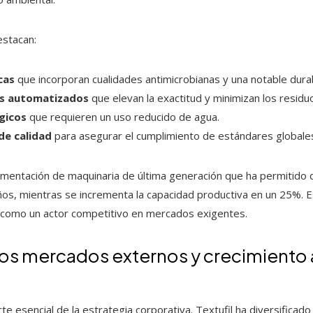
estacan:
cas
que incorporan cualidades antimicrobianas y una notable durab
os automatizados
que elevan la exactitud y minimizan los residu
ógicos
que requieren un uso reducido de agua.
 de calidad
para asegurar el cumplimiento de estándares globale
ementación de maquinaria de última generación que ha permitido 
os, mientras se incrementa la capacidad productiva en un 25%. Est
l como un actor competitivo en mercados exigentes.
los mercados externos y crecimiento 
rte esencial de la estrategia corporativa. Textufil ha diversifica