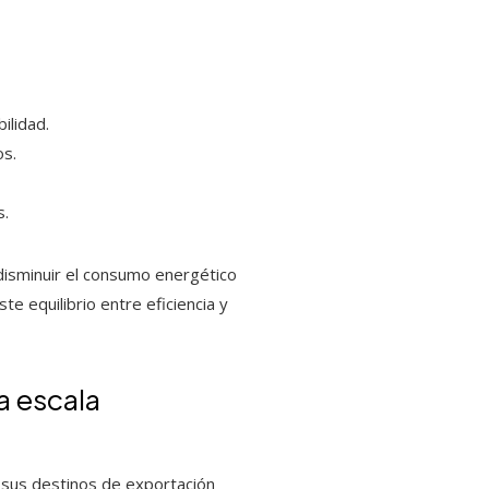
ilidad.
os.
s.
disminuir el consumo energético
e equilibrio entre eficiencia y
a escala
do sus destinos de exportación