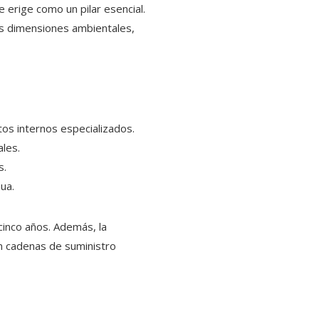
 erige como un pilar esencial.
s dimensiones ambientales,
tos internos especializados.
ales.
s.
ua.
 cinco años. Además, la
an cadenas de suministro