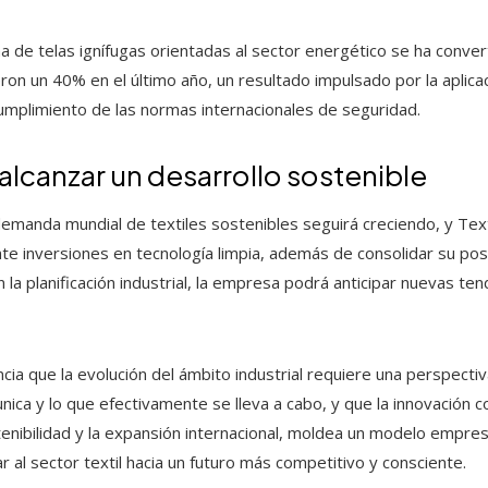
a de telas ignífugas orientadas al sector energético se ha conve
ron un 40% en el último año, un resultado impulsado por la aplica
 cumplimiento de las normas internacionales de seguridad.
alcanzar un desarrollo sostenible
demanda mundial de textiles sostenibles seguirá creciendo, y Text
te inversiones en tecnología limpia, además de consolidar su p
n la planificación industrial, la empresa podrá anticipar nuevas te
ncia que la evolución del ámbito industrial requiere una perspecti
ica y lo que efectivamente se lleva a cabo, y que la innovación c
nibilidad y la expansión internacional, moldea un modelo empres
r al sector textil hacia un futuro más competitivo y consciente.