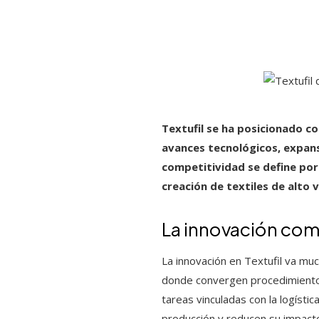
Textufil se ha posicionado c
avances tecnológicos, expans
competitividad se define por
creación de textiles de alto
La innovación com
La innovación en Textufil va mu
donde convergen procedimientos 
tareas vinculadas con la logísti
producción y reducen su impact