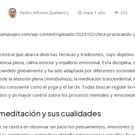
Pedro Alfonso Quintero J.
Hace 1 año
272
cestral que abarca diversas técnicas y tradiciones, cuyo objetivo
ncia plena, calma interior y equilibrio emocional. Esta disciplina,
 expandido globalmente y ha sido adaptada por diferentes sociedad
sde la atención plena (
mindfulness
), la meditación trascendental, 
to consciente como el yoga y el tai chi. Todas buscan regular la 
ctivo y un mayor control sobre los procesos mentales y emocional
 meditación y sus cualidades
a
: se centra en observar sin juicio los pensamientos, emociones 
a aceptación y evitando la identificación excesiva con ellos. Es 