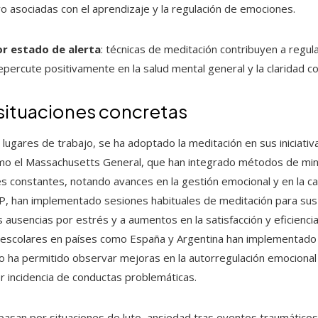
ro asociadas con el aprendizaje y la regulación de emociones.
or estado de alerta
: técnicas de meditación contribuyen a regul
repercute positivamente en la salud mental general y la claridad co
situaciones concretas
en lugares de trabajo, se ha adoptado la meditación en sus iniciati
omo el Massachusetts General, que han integrado métodos de mi
 constantes, notando avances en la gestión emocional y en la ca
P, han implementado sesiones habituales de meditación para sus 
 ausencias por estrés y a aumentos en la satisfacción y eficiencia
 escolares en países como España y Argentina han implementado l
sto ha permitido observar mejoras en la autorregulación emocional 
 incidencia de conductas problemáticas.
 pasan por situaciones de luto, ansiedad tras eventos traumáticos 