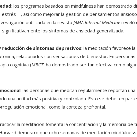
iedad
: los programas basados en mindfulness han demostrado dism
estrés—, así como mejorar la gestión de pensamientos ansiosos
vestigación publicada en la revista
JAMA Internal Medicine
reveló
r significativamente los síntomas de ansiedad generalizada.
y reducción de síntomas depresivos
: la meditación favorece la
tonina, relacionados con sensaciones de bienestar. En personas 
apia cognitiva (
MBCT
) ha demostrado ser tan efectiva como algu
emocional
: las personas que meditan regularmente reportan una
do una actitud más positiva y controlada. Esto se debe, en parte,
orregulación emocional, como la corteza prefrontal.
practicar la meditación fomenta la concentración y la memoria de t
e Harvard demostró que ocho semanas de meditación mindfulness