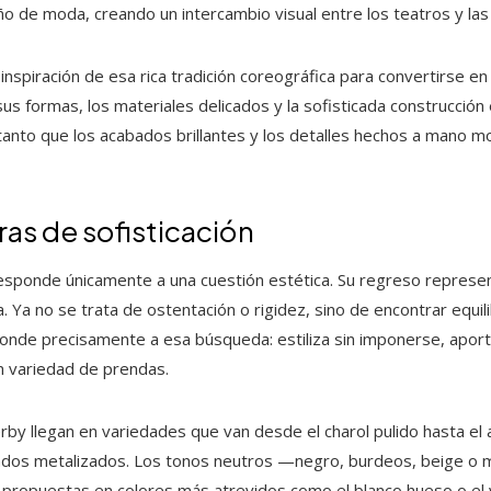
seño de moda, creando un intercambio visual entre los teatros y las
nspiración de esa rica tradición coreográfica para convertirse en
us formas, los materiales delicados y la sofisticada construcción
 tanto que los acabados brillantes y los detalles hechos a mano m
as de sofisticación
responde únicamente a una cuestión estética. Su regreso represe
 Ya no se trata de ostentación o rigidez, sino de encontrar equil
onde precisamente a esa búsqueda: estiliza sin imponerse, aporta
n variedad de prendas.
by llegan en variedades que van desde el charol pulido hasta el 
ados metalizados. Los tonos neutros —negro, burdeos, beige o
 propuestas en colores más atrevidos como el blanco hueso o el v