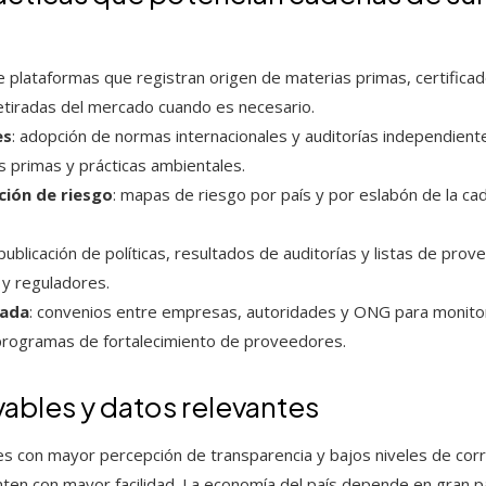
e plataformas que registran origen de materias primas, certificad
 retiradas del mercado cuando es necesario.
es
: adopción de normas internacionales y auditorías independient
s primas y prácticas ambientales.
ción de riesgo
: mapas de riesgo por país y por eslabón de la ca
 publicación de políticas, resultados de auditorías y listas de prov
y reguladores.
vada
: convenios entre empresas, autoridades y ONG para monitoreo
 programas de fortalecimiento de proveedores.
ables y datos relevantes
es con mayor percepción de transparencia y bajos niveles de corr
nten con mayor facilidad. La economía del país depende en gran p