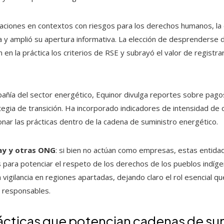
eraciones en contextos con riesgos para los derechos humanos, l
 y amplió su apertura informativa. La elección de desprenderse d
 en la práctica los criterios de RSE y subrayó el valor de registra
ñía del sector energético, Equinor divulga reportes sobre pagos
tegia de transición. Ha incorporado indicadores de intensidad de 
ionar las prácticas dentro de la cadena de suministro energético.
ay y otras ONG
: si bien no actúan como empresas, estas entid
para potenciar el respeto de los derechos de los pueblos indígen
a vigilancia en regiones apartadas, dejando claro el rol esencial
o responsables.
ácticas que potencian cadenas de su