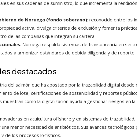
les en sus cadenas de suministro, lo que incrementa la rendición d
Gobierno de Noruega (fondo soberano)
: reconocido entre los i
propiedad activa, divulga criterios de exclusión y fomenta práctic
ro de las compañías que integran su cartera.
acionales
: Noruega respalda sistemas de transparencia en sector
ntados a armonizar estándares de debida diligencia y de reporte.
les destacados
stria del salmón que ha apostado por la trazabilidad digital desde 
nto de lote, certificaciones de sostenibilidad y reportes públi
as muestran cómo la digitalización ayuda a gestionar riesgos en la
novadoras en acuicultura offshore y en sistemas de trazabilidad, 
 y una menor necesidad de antibióticos. Sus avances tecnológicos
y de los procesos logísticos.