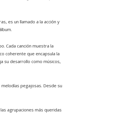
s, es un llamado a la acción y
 álbum.
po. Cada canción muestra la
sco coherente que encapsula la
eja su desarrollo como músicos,
s y melodías pegajosas. Desde su
e las agrupaciones más queridas