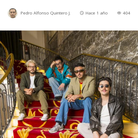
Pedro Alfonso Quintero J.
Hace 1 año
404