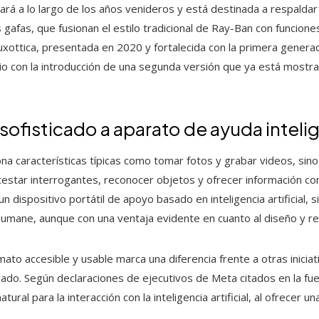
ará a lo largo de los años venideros y está destinada a respaldar 
s gafas, que fusionan el estilo tradicional de Ray-Ban con funcion
uxottica, presentada en 2020 y fortalecida con la primera genera
o con la introducción de una segunda versión que ya está mostr
fisticado a aparato de ayuda inteli
a características típicas como tomar fotos y grabar videos, sin
testar interrogantes, reconocer objetos y ofrecer información c
n dispositivo portátil de apoyo basado en inteligencia artificial, 
Humane, aunque con una ventaja evidente en cuanto al diseño y r
rmato accesible y usable marca una diferencia frente a otras inicia
cado. Según declaraciones de ejecutivos de Meta citados en la fue
ral para la interacción con la inteligencia artificial, al ofrecer un