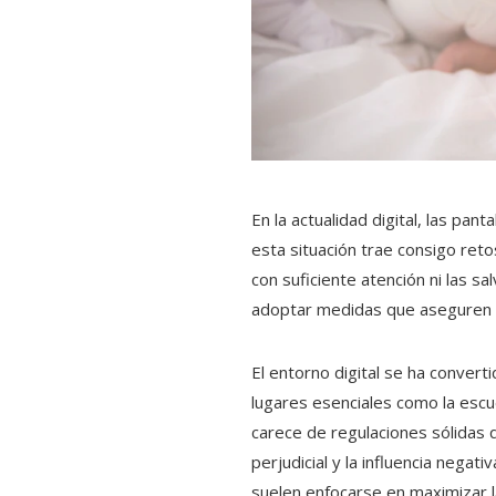
En la actualidad digital, las pan
esta situación trae consigo ret
con suficiente atención ni las s
adoptar medidas que aseguren a
El entorno digital se ha conver
lugares esenciales como la escue
carece de regulaciones sólidas 
perjudicial y la influencia nega
suelen enfocarse en maximizar l