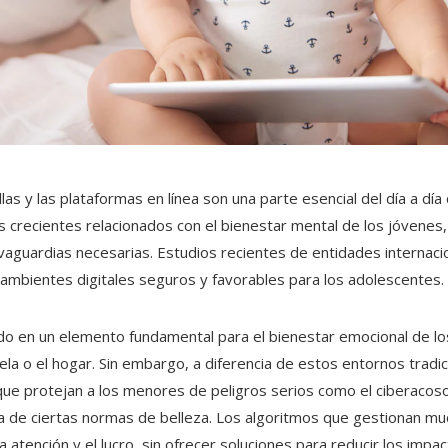
tallas y las plataformas en línea son una parte esencial del día a dí
os crecientes relacionados con el bienestar mental de los jóvenes
alvaguardias necesarias. Estudios recientes de entidades internac
mbientes digitales seguros y favorables para los adolescentes.
tido en un elemento fundamental para el bienestar emocional de 
la o el hogar. Sin embargo, a diferencia de estos entornos tradici
que protejan a los menores de peligros serios como el ciberacoso
tiva de ciertas normas de belleza. Los algoritmos que gestionan m
a atención y el lucro, sin ofrecer soluciones para reducir los im