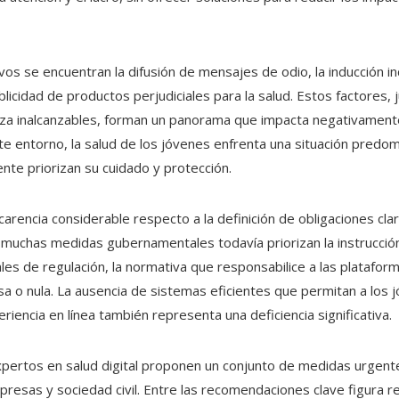
ivos se encuentran la difusión de mensajes de odio, la inducción i
blicidad de productos perjudiciales para la salud. Estos factores, 
za inalcanzables, forman un panorama que impacta negativamente
te entorno, la salud de los jóvenes enfrenta una situación predo
te priorizan su cuidado y protección.
arencia considerable respecto a la definición de obligaciones cla
uchas medidas gubernamentales todavía priorizan la instrucción p
es de regulación, la normativa que responsabilice a las platafor
a o nula. La ausencia de sistemas eficientes que permitan a los j
iencia en línea también representa una deficiencia significativa.
xpertos en salud digital proponen un conjunto de medidas urgen
presas y sociedad civil. Entre las recomendaciones clave figura re