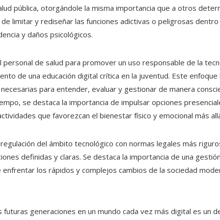
alud pública, otorgándole la misma importancia que a otros deter
e limitar y rediseñar las funciones adictivas o peligrosas dentro 
dencia y daños psicológicos.
el personal de salud para promover un uso responsable de la tecn
ento de una educación digital crítica en la juventud. Este enfoque
 necesarias para entender, evaluar y gestionar de manera conscie
tiempo, se destaca la importancia de impulsar opciones presencial
ctividades que favorezcan el bienestar físico y emocional más allá
la regulación del ámbito tecnológico con normas legales más rigur
iones definidas y claras. Se destaca la importancia de una gestión 
nfrentar los rápidos y complejos cambios de la sociedad moderna
las futuras generaciones en un mundo cada vez más digital es un