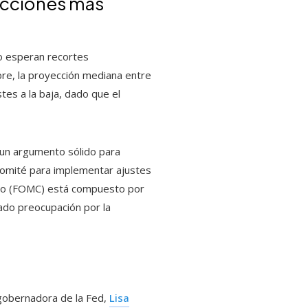
ducciones más
no esperan recortes
bre, la proyección mediana entre
tes a la baja, dado que el
 un argumento sólido para
 comité para implementar ajustes
erto (FOMC) está compuesto por
ado preocupación por la
 gobernadora de la Fed,
Lisa