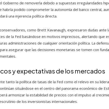
 del Gobierno de removerla debido a supuestas irregularidades hip
le habría podido comprometer la autonomía del banco central, aunq
ará una injerencia política directa.
e conservadores, como Brett Kavanaugh, expresaron dudas ante la
ntes de la Fed basándose en motivos imprecisos, alertando que e
uras administraciones de cualquier orientación política. La defen
l para asegurar que las decisiones monetarias se tomen con fund
mentales.
cos y expectativas de los mercados
tanto la política de tasas de la Fed como el relevo en su liderazg
ontinúan situándose en el centro del panorama económico de Est
berá armonizar la estabilidad de precios con el impulso al crecim
escrutinio de los inversionistas internacionales.