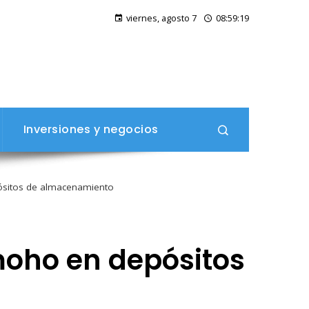
Cómo incluir alimentos ricos en vitamina C para potenciar tu energía y salud diaria
viernes, agosto 7
08:59:20
Por qué 
Inversiones y negocios
ósitos de almacenamiento
moho en depósitos