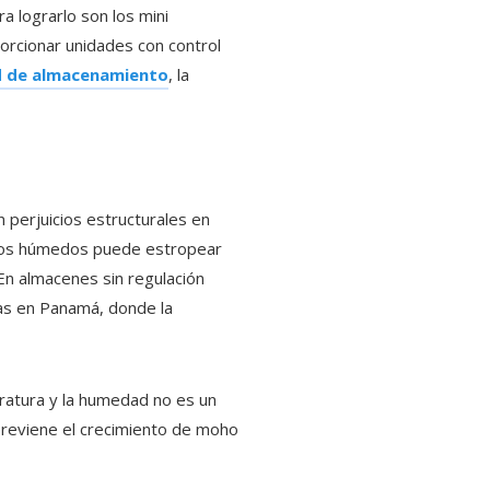
a lograrlo son los mini
rcionar unidades con control
d de almacenamiento
, la
 perjuicios estructurales en
ornos húmedos puede estropear
En almacenes sin regulación
ias en Panamá, donde la
eratura y la humedad no es un
 previene el crecimiento de moho