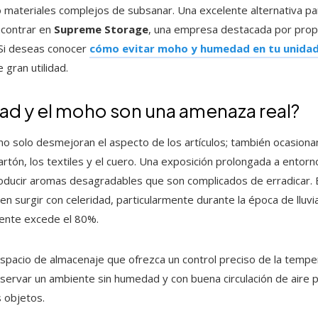
o materiales complejos de subsanar. Una excelente alternativa par
ncontrar en
Supreme Storage
, una empresa destacada por propo
 Si deseas conocer
cómo evitar moho y humedad en tu unida
 gran utilidad.
ad y el moho son una amenaza real?
o solo desmejoran el aspecto de los artículos; también ocasionan
artón, los textiles y el cuero. Una exposición prolongada a ent
roducir aromas desagradables que son complicados de erradicar. 
en surgir con celeridad, particularmente durante la época de lluv
ente excede el 80%.
espacio de almacenaje que ofrezca un control preciso de la temp
reservar un ambiente sin humedad y con buena circulación de aire
s objetos.