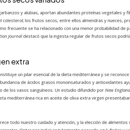
arbanzos y alubias, aportan abundantes proteínas vegetales y fib
el colesterol; los frutos secos, entre ellos almendras y nueces, p
nsumo frecuente se ha relacionado con una menor probabilidad d
tion Journal
destacó que la ingesta regular de frutos secos podría
gen extra
constituye un pilar esencial de la dieta mediterránea y se recono
 abundancia de ácidos grasos monoinsaturados y antioxidantes ayud
o de los vasos sanguíneos. Un estudio difundido por
New England 
eta mediterránea rica en aceite de oliva extra virgen presentaba
ece todo nuestro cuidado y atención, y la elección de alimentos 