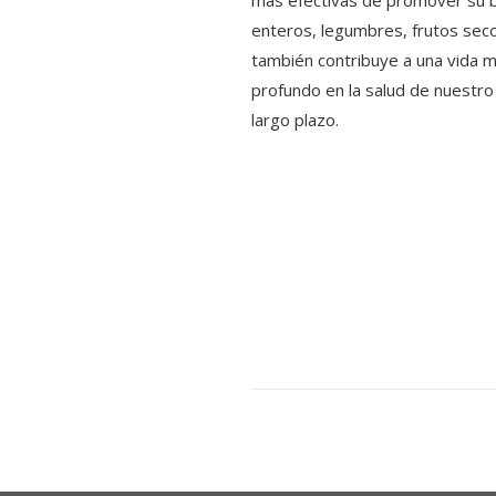
más efectivas de promover su bi
enteros, legumbres, frutos secos
también contribuye a una vida m
profundo en la salud de nuestro
largo plazo.