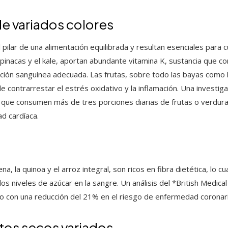
de variados colores
 pilar de una alimentación equilibrada y resultan esenciales para c
spinacas y el kale, aportan abundante vitamina K, sustancia que c
ación sanguínea adecuada. Las frutas, sobre todo las bayas como 
 contrarrestar el estrés oxidativo y la inflamación. Una investig
 que consumen más de tres porciones diarias de frutas o verdu
d cardíaca.
, la quinoa y el arroz integral, son ricos en fibra dietética, lo cu
os niveles de azúcar en la sangre. Un análisis del *British Medica
o con una reducción del 21% en el riesgo de enfermedad coronari
tos secos variados