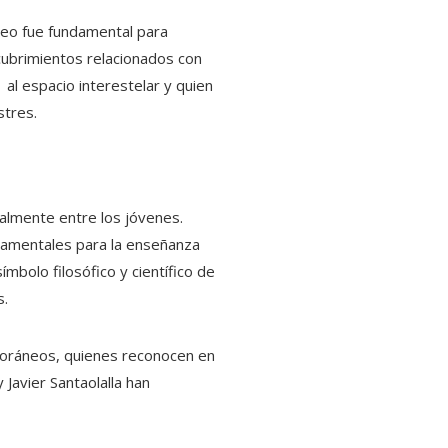
leo fue fundamental para
scubrimientos relacionados con
al espacio interestelar y quien
stres.
ialmente entre los jóvenes.
ndamentales para la enseñanza
mbolo filosófico y científico de
s.
mporáneos, quienes reconocen en
Javier Santaolalla han