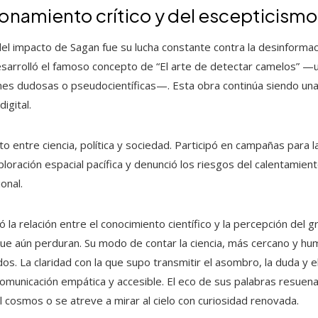
namiento crítico y del escepticismo 
del impacto de Sagan fue su lucha constante contra la desinformac
esarrolló el famoso concepto de “El arte de detectar camelos” —
iones dudosas o pseudocientíficas—. Esta obra continúa siendo un
digital.
o entre ciencia, política y sociedad. Participó en campañas para 
ploración espacial pacífica y denunció los riesgos del calentamie
onal.
ó la relación entre el conocimiento científico y la percepción del 
que aún perduran. Su modo de contar la ciencia, más cercano y hu
os. La claridad con la que supo transmitir el asombro, la duda y el
omunicación empática y accesible. El eco de sus palabras resuen
l cosmos o se atreve a mirar al cielo con curiosidad renovada.