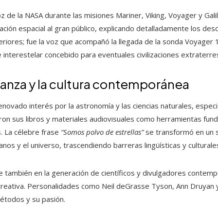
 de la NASA durante las misiones Mariner, Viking, Voyager y Gali
ración espacial al gran público, explicando detalladamente los de
riores; fue la voz que acompañó la llegada de la sonda Voyager 1 
 interestelar concebido para eventuales civilizaciones extraterre
ñanza y la cultura contemporánea
enovado interés por la astronomía y las ciencias naturales, espec
aron sus libros y materiales audiovisuales como herramientas fu
s. La célebre frase
“Somos polvo de estrellas”
se transformó en un sí
nos y el universo, trascendiendo barreras lingüísticas y culturale
be también en la generación de científicos y divulgadores conte
 creativa. Personalidades como Neil deGrasse Tyson, Ann Druyan y 
étodos y su pasión.