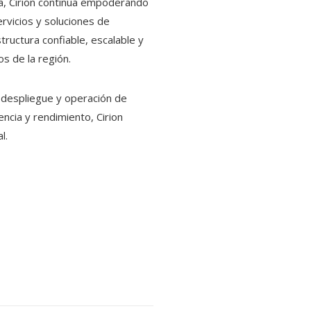
a, Cirion continúa empoderando
rvicios y soluciones de
ructura confiable, escalable y
s de la región.
l despliegue y operación de
ncia y rendimiento, Cirion
l.