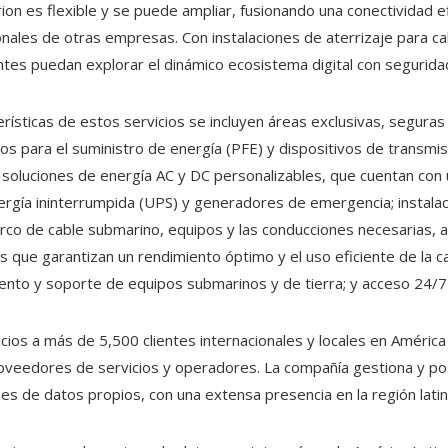
rion es flexible y se puede ampliar, fusionando una conectividad e
nales de otras empresas. Con instalaciones de aterrizaje para ca
ntes puedan explorar el dinámico ecosistema digital con segurida
erísticas de estos servicios se incluyen áreas exclusivas, segura
pos para el suministro de energía (PFE) y dispositivos de transm
; soluciones de energía AC y DC personalizables, que cuentan con 
ergía ininterrumpida (UPS) y generadores de emergencia; instala
co de cable submarino, equipos y las conducciones necesarias, 
s que garantizan un rendimiento óptimo y el uso eficiente de la c
ento y soporte de equipos submarinos y de tierra; y acceso 24/7 
icios a más de 5,500 clientes internacionales y locales en Améric
veedores de servicios y operadores. La compañía gestiona y p
nes de datos propios, con una extensa presencia en la región lati