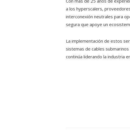
Con más de 25 años de experien
a los hyperscalers, proveedores
interconexión neutrales para o
segura que apoye un ecosistema d
La implementación de estos serv
sistemas de cables submarinos e
continúa liderando la industria e