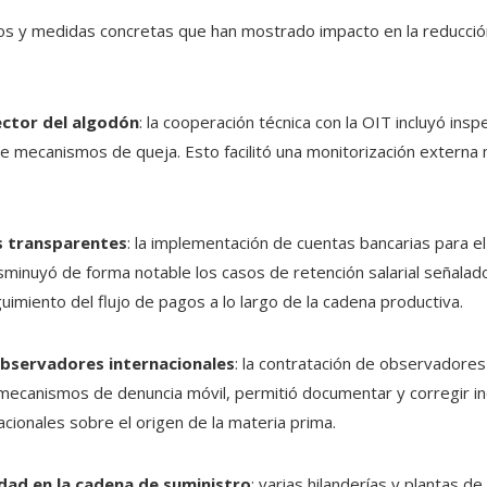
os y medidas concretas que han mostrado impacto en la reducción
ector del algodón
: la cooperación técnica con la OIT incluyó ins
e mecanismos de queja. Esto facilitó una monitorización externa 
s transparentes
: la implementación de cuentas bancarias para el
disminuyó de forma notable los casos de retención salarial señalad
guimiento del flujo de pagos a lo largo de la cadena productiva.
bservadores internacionales
: la contratación de observadores
 mecanismos de denuncia móvil, permitió documentar y corregir i
cionales sobre el origen de la materia prima.
idad en la cadena de suministro
: varias hilanderías y plantas d