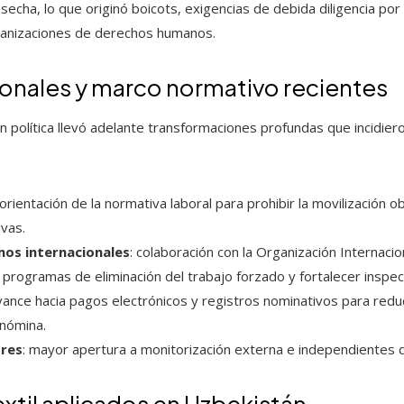
osecha, lo que originó boicots, exigencias de debida diligencia p
rganizaciones de derechos humanos.
ionales y marco normativo recientes
 política llevó adelante transformaciones profundas que incidier
eorientación de la normativa laboral para prohibir la movilización 
ivas.
os internacionales
: colaboración con la Organización Internacio
programas de eliminación del trabajo forzado y fortalecer inspec
avance hacia pagos electrónicos y registros nominativos para reduc
 nómina.
ores
: mayor apertura a monitorización externa e independientes 
xtil aplicados en Uzbekistán