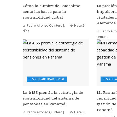
Cómo la cumbre de Estocolmo
La presió
sentó las bases para la
impulsora 
sostenibilidad global
ciudades i
Alemania
Pedro Alfonso Quintero J.
Hace 2
días
Pedro Alfo
semana
RESPONSABILIDAD SOCIAL
RESPONSA
La AISS premia la estrategia de
Mi Farma D
sostenibilidad del sistema de
capacidad 
pensiones en Panamá
gestión d
Panamá
Pedro Alfonso Quintero J.
Hace 3