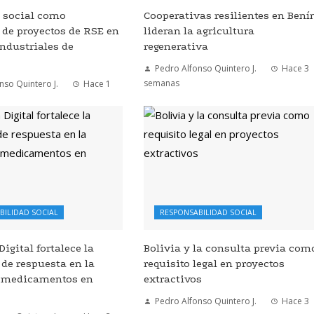
n social como
Cooperativas resilientes en Bení
de proyectos de RSE en
lideran la agricultura
ndustriales de
regenerativa
Pedro Alfonso Quintero J.
Hace 3
semanas
nso Quintero J.
Hace 1
BILIDAD SOCIAL
RESPONSABILIDAD SOCIAL
igital fortalece la
Bolivia y la consulta previa com
de respuesta en la
requisito legal en proyectos
e medicamentos en
extractivos
Pedro Alfonso Quintero J.
Hace 3